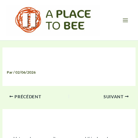
Aller
Main
au
Men
contenu
Compte Rendu
Par
/
02/06/2026
PRÉCÉDENT
SUIVANT
Laisser un commentaire