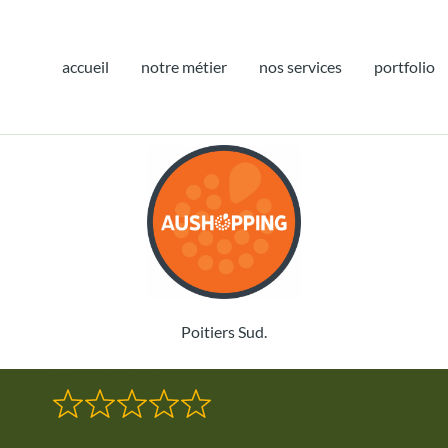
accueil
notre métier
nos services
portfolio
Poitiers Sud.
Votre note globale
Titre de votre avis