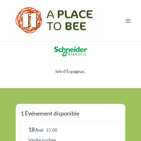
Aller
Main
au
Men
contenu
Isle d’Espagnac.
1 Événement disponible
18
Aoû
15:00
Visite ruches