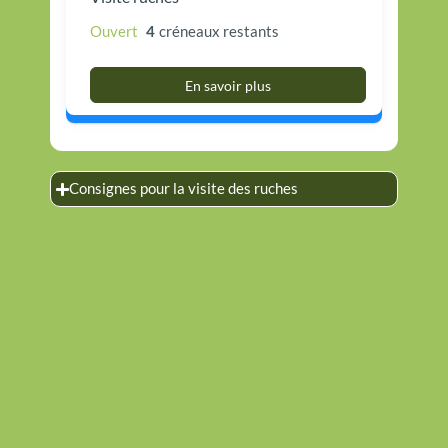
Ouvert
4
créneaux restants
En savoir plus
Consignes pour la visite des ruches