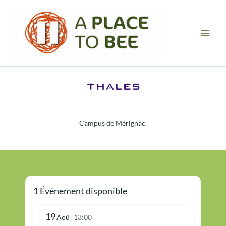
Aller
Main
au
Men
contenu
Campus de Mérignac.
1 Événement disponible
19
Aoû
13:00