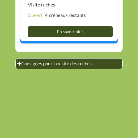
Visite ruches
Ouvert
4
créneaux restants
En savoir plus
Consignes pour la visite des ruches