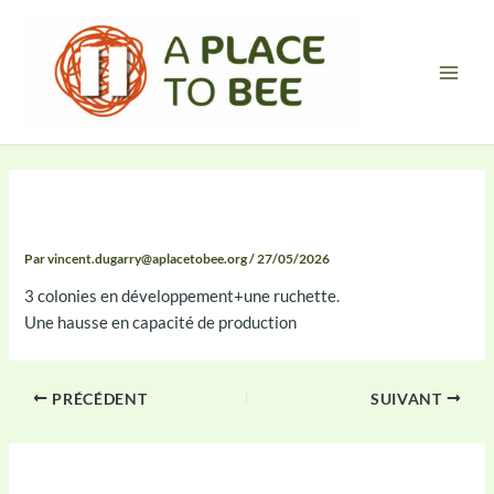
Aller
Main
au
Men
contenu
Compte Rendu
Par
vincent.dugarry@aplacetobee.org
/
27/05/2026
3 colonies en développement+une ruchette.
Une hausse en capacité de production
PRÉCÉDENT
SUIVANT