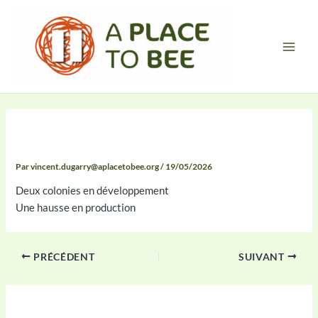
Aller
Main
au
Men
contenu
Compte Rendu
Par
vincent.dugarry@aplacetobee.org
/
19/05/2026
Deux colonies en développement
Une hausse en production
PRÉCÉDENT
SUIVANT