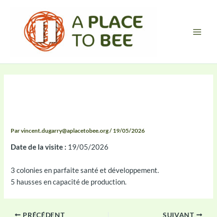
Aller
Main
au
Men
contenu
Compte-rendu 2026-05-19
09:48
Par
vincent.dugarry@aplacetobee.org
/
19/05/2026
Date de la visite :
19/05/2026
3 colonies en parfaite santé et développement.
5 hausses en capacité de production.
PRÉCÉDENT
SUIVANT