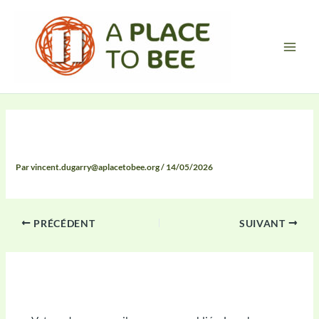
Aller
Main
au
Men
contenu
Compte Rendu
Par
vincent.dugarry@aplacetobee.org
/
14/05/2026
PRÉCÉDENT
SUIVANT
Laisser un commentaire