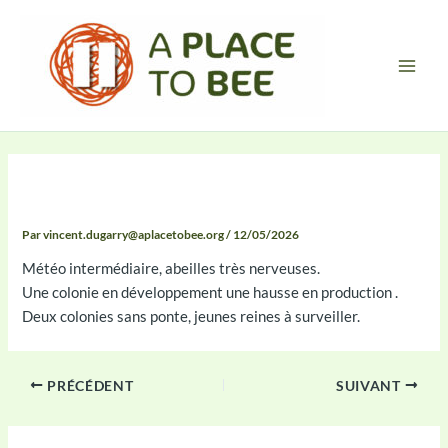
Aller
Main
au
Men
contenu
Compte Rendu
Par
vincent.dugarry@aplacetobee.org
/
12/05/2026
Météo intermédiaire, abeilles très nerveuses.
Une colonie en développement une hausse en production .
Deux colonies sans ponte, jeunes reines à surveiller.
PRÉCÉDENT
SUIVANT