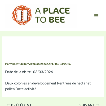
Aller
Main
au
Men
contenu
Compte-rendu 2026-03-03
12:51
Par
vincent.dugarry@aplacetobee.org
/
03/03/2026
Date de la visite :
03/03/2026
Deux colonies en développement Rentrées de nectar et
pollen Forte activité
PRÉCÉDENT
SUIVANT