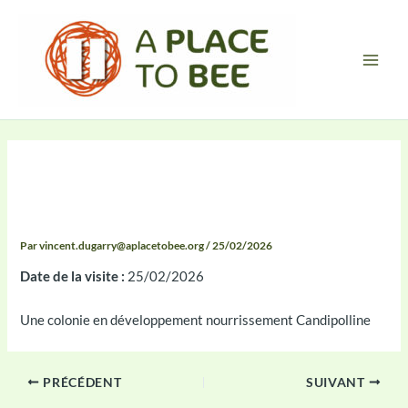
Aller
Main
au
Men
contenu
Compte-rendu 2026-02-25
09:01
Par
vincent.dugarry@aplacetobee.org
/
25/02/2026
Date de la visite :
25/02/2026
Une colonie en développement nourrissement Candipolline
PRÉCÉDENT
SUIVANT