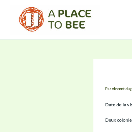
Aller
au
contenu
Compt
Par
vincent.du
Date de la vis
Deux colonie