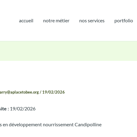
accueil
notre métier
nos services
portfolio
e-rendu 2026-02-19 12:30
garry@aplacetobee.org
/
19/02/2026
ite :
19/02/2026
s en développement nourrissement Candipolline