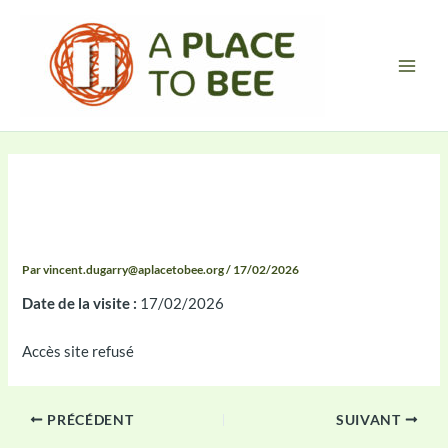
Aller
Main
au
Men
contenu
Compte-rendu 2026-02-17
12:24
Par
vincent.dugarry@aplacetobee.org
/
17/02/2026
Date de la visite :
17/02/2026
Accès site refusé
PRÉCÉDENT
SUIVANT