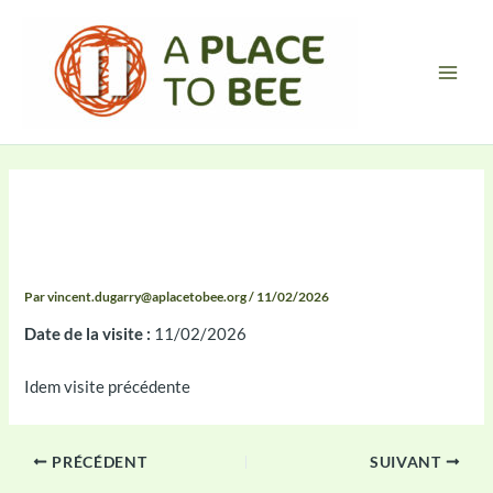
Aller
Main
au
Men
contenu
Compte-rendu 2026-02-11
11:34
Par
vincent.dugarry@aplacetobee.org
/
11/02/2026
Date de la visite :
11/02/2026
Idem visite précédente
PRÉCÉDENT
SUIVANT