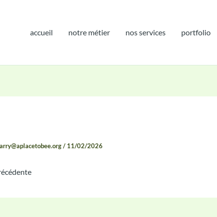
accueil
notre métier
nos services
portfolio
e Rendu
garry@aplacetobee.org
/
11/02/2026
précédente