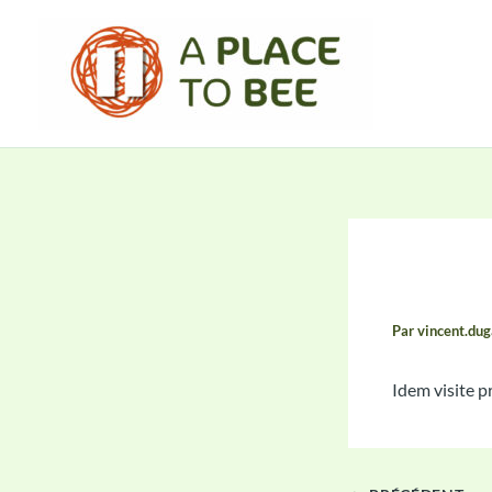
Aller
au
contenu
Compt
Par
vincent.du
Idem visite 