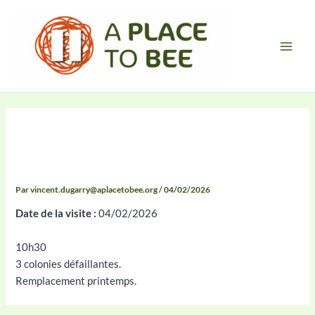
Aller
Main
au
Men
contenu
Compte-rendu 2026-02-04
10:25
Par
vincent.dugarry@aplacetobee.org
/
04/02/2026
Date de la visite :
04/02/2026
10h30
3 colonies défaillantes.
Remplacement printemps.