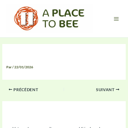
Aller
Main
au
Men
contenu
Compte Rendu
Par
/
22/01/2026
PRÉCÉDENT
SUIVANT
Laisser un commentaire