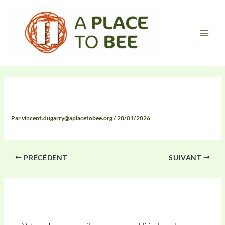
Aller
Main
au
Men
contenu
Compte Rendu
Par
vincent.dugarry@aplacetobee.org
/
20/01/2026
PRÉCÉDENT
SUIVANT
Laisser un commentaire