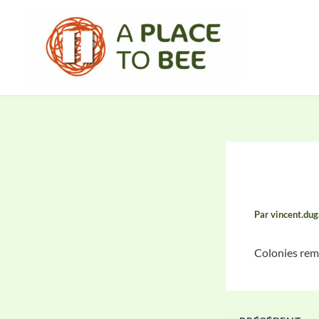
Aller
au
contenu
Compt
Par
vincent.du
Colonies remp