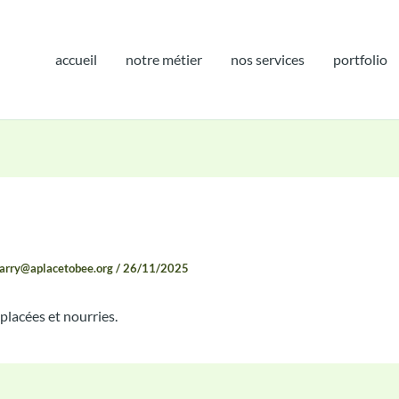
accueil
notre métier
nos services
portfolio
e Rendu
garry@aplacetobee.org
/
26/11/2025
lacées et nourries.