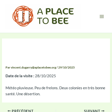
Aller
Main
au
Men
contenu
Compte-rendu 2025-10-29
08:26
Par
vincent.dugarry@aplacetobee.org
/
29/10/2025
Date de la visite :
28/10/2025
Météo pluvieuse. Peu de frelons. Deux colonies en très bonne
santé. Une désertion.
PRÉCÉDENT
SUIVANT