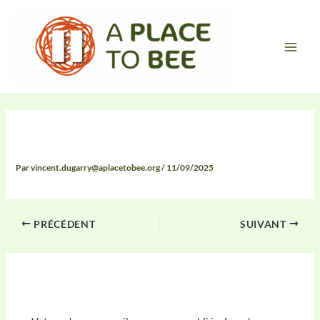
Aller
Main
au
Men
contenu
Compte Rendu
Par
vincent.dugarry@aplacetobee.org
/
11/09/2025
PRÉCÉDENT
SUIVANT
Laisser un commentaire