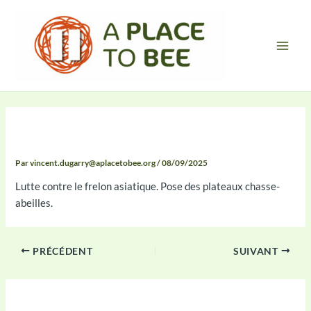
Aller
Main
au
Men
contenu
Compte Rendu
Par
vincent.dugarry@aplacetobee.org
/
08/09/2025
Lutte contre le frelon asiatique. Pose des plateaux chasse-
abeilles.
PRÉCÉDENT
SUIVANT